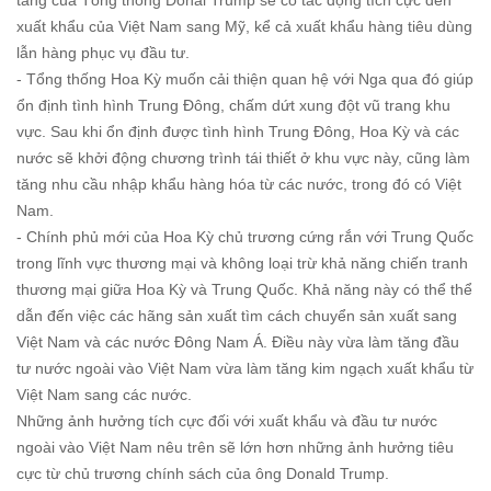
tầng của Tổng thống Donal Trump sẽ có tác động tích cực đến
xuất khẩu của Việt Nam sang Mỹ, kể cả xuất khẩu hàng tiêu dùng
lẫn hàng phục vụ đầu tư.
- Tổng thống Hoa Kỳ muốn cải thiện quan hệ với Nga qua đó giúp
ổn định tình hình Trung Đông, chấm dứt xung đột vũ trang khu
vực. Sau khi ổn định được tình hình Trung Đông, Hoa Kỳ và các
nước sẽ khởi động chương trình tái thiết ở khu vực này, cũng làm
tăng nhu cầu nhập khẩu hàng hóa từ các nước, trong đó có Việt
Nam.
- Chính phủ mới của Hoa Kỳ chủ trương cứng rắn với Trung Quốc
trong lĩnh vực thương mại và không loại trừ khả năng chiến tranh
thương mại giữa Hoa Kỳ và Trung Quốc. Khả năng này có thể thể
dẫn đến việc các hãng sản xuất tìm cách chuyển sản xuất sang
Việt Nam và các nước Đông Nam Á. Điều này vừa làm tăng đầu
tư nước ngoài vào Việt Nam vừa làm tăng kim ngạch xuất khẩu từ
Việt Nam sang các nước.
Những ảnh hưởng tích cực đối với xuất khẩu và đầu tư nước
ngoài vào Việt Nam nêu trên sẽ lớn hơn những ảnh hưởng tiêu
cực từ chủ trương chính sách của ông Donald Trump.