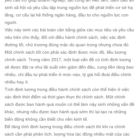
yêu cầu trợ giúp doanh nghiệp, tạo công ăn việc làm, đảm bảo an
sinh xã hội và yêu cầu tập trung nguồn lực để phát triển cơ sở hạ
tầng, cơ cấu lại hệ thống ngân hàng, đầu tư cho nguồn lực con
người.
Việc nảy sinh các bài toán cân bằng giữa các mục tiêu và yêu cầu
nêu trên cho thấy, đối với điều hành chính sách, việc xác định
đường lối, chủ trương đúng mặc dù quan trọng nhưng chưa đủ.
Một chính sách tốt còn phải xác định được mức độ, liều lượng
chính sách. Trong năm 2017, một loạt vấn đề có tính định lượng
sẽ được đặt ra như lãi suất nên giảm đến đâu, cung tiền tăng bao
nhiêu, chi đầu tư phát triển ở mức nào, tỷ giá hối đoái điều chỉnh
nhiều hay ít.
Tính định lượng trong điều hành chính sách còn thể hiện ở việc
xác định thời điểm và thời gian thực thi chính sách. Một chính
sách được ban hành quá muộn có thể làm nảy sinh những vấn đề
khác, nhưng nếu được ban hành quá sớm thì lại tạo ra những
biến động không cần thiết cho nền kinh tế.
Để tăng tính định lượng trong điều chính sách thì khi ra chính
sách cần phải phân tích, lượng hóa tác động nhiều mặt của các