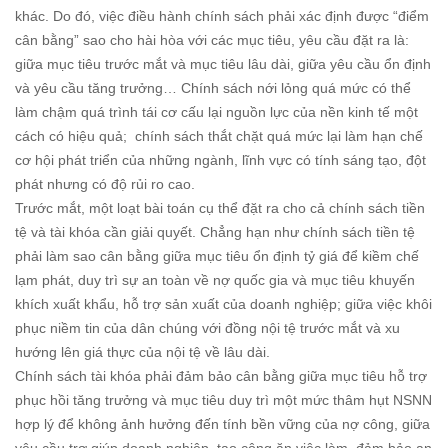
khác. Do đó, việc điều hành chính sách phải xác định được “điểm
cân bằng” sao cho hài hòa với các mục tiêu, yêu cầu đặt ra là:
giữa mục tiêu trước mắt và mục tiêu lâu dài, giữa yêu cầu ổn định
và yêu cầu tăng trưởng… Chính sách nới lỏng quá mức có thể
làm chậm quá trình tái cơ cấu lại nguồn lực của nền kinh tế một
cách có hiệu quả; chính sách thắt chặt quá mức lại làm hạn chế
cơ hội phát triển của những ngành, lĩnh vực có tính sáng tạo, đột
phát nhưng có độ rủi ro cao.
Trước mắt, một loạt bài toán cụ thể đặt ra cho cả chính sách tiền
tệ và tài khóa cần giải quyết. Chẳng hạn như chính sách tiền tệ
phải làm sao cân bằng giữa mục tiêu ổn định tỷ giá để kiềm chế
lạm phát, duy trì sự an toàn về nợ quốc gia và mục tiêu khuyến
khích xuất khẩu, hỗ trợ sản xuất của doanh nghiệp; giữa việc khôi
phục niềm tin của dân chúng với đồng nội tệ trước mắt và xu
hướng lên giá thực của nội tệ về lâu dài.
Chính sách tài khóa phải đảm bảo cân bằng giữa mục tiêu hỗ trợ
phục hồi tăng trưởng và mục tiêu duy trì một mức thâm hụt NSNN
hợp lý để không ảnh hưởng đến tính bền vững của nợ công, giữa