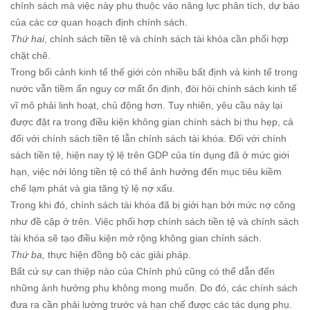
chính sách mà việc này phụ thuộc vào năng lực phân tích, dự báo
của các cơ quan hoạch định chính sách.
Thứ hai
, chính sách tiền tệ và chính sách tài khóa cần phối hợp
chặt chẽ.
Trong bối cảnh kinh tế thế giới còn nhiều bất định và kinh tế trong
nước vẫn tiềm ẩn nguy cơ mất ổn định, đòi hỏi chính sách kinh tế
vĩ mô phải linh hoạt, chủ động hơn. Tuy nhiên, yêu cầu này lại
được đặt ra trong điều kiện không gian chính sách bị thu hẹp, cả
đối với chính sách tiền tệ lẫn chính sách tài khóa. Đối với chính
sách tiền tệ, hiện nay tỷ lệ trên GDP của tín dụng đã ở mức giới
hạn, việc nới lỏng tiền tệ có thể ảnh hưởng đến mục tiêu kiềm
chế lạm phát và gia tăng tỷ lệ nợ xấu.
Trong khi đó, chính sách tài khóa đã bị giới hạn bởi mức nợ công
như đề cập ở trên. Việc phối hợp chính sách tiền tệ và chính sách
tài khóa sẽ tạo điều kiện mở rộng không gian chính sách.
Thứ ba,
thực hiện đồng bộ các giải pháp.
Bất cứ sự can thiệp nào của Chính phủ cũng có thể dẫn đến
những ảnh hưởng phụ không mong muốn. Do đó, các chính sách
đưa ra cần phải lường trước và hạn chế được các tác dụng phụ.