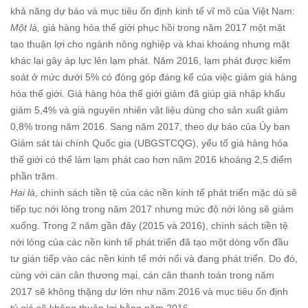
khả năng dự báo và mục tiêu ổn định kinh tế vĩ mô của Việt Nam:
Một là,
giá hàng hóa thế giới phục hồi trong năm 2017 một mặt
tạo thuận lợi cho ngành nông nghiệp và khai khoáng nhưng mặt
khác lại gây áp lực lên lạm phát. Năm 2016, lạm phát được kiểm
soát ở mức dưới 5% có đóng góp đáng kể của việc giảm giá hàng
hóa thế giới. Giá hàng hóa thế giới giảm đã giúp giá nhập khẩu
giảm 5,4% và giá nguyên nhiên vật liệu dùng cho sản xuất giảm
0,8% trong năm 2016. Sang năm 2017, theo dự báo của Ủy ban
Giám sát tài chính Quốc gia (UBGSTCQG), yếu tố giá hàng hóa
thế giới có thể làm lạm phát cao hơn năm 2016 khoảng 2,5 điểm
phần trăm.
Hai là
, chính sách tiền tệ của các nền kinh tế phát triển mặc dù sẽ
tiếp tục nới lỏng trong năm 2017 nhưng mức độ nới lỏng sẽ giảm
xuống. Trong 2 năm gần đây (2015 và 2016), chính sách tiền tệ
nới lỏng của các nền kinh tế phát triển đã tạo một dòng vốn đầu
tư gián tiếp vào các nền kinh tế mới nổi và đang phát triển. Do đó,
cùng với cán cân thương mại, cán cân thanh toán trong năm
2017 sẽ không thặng dư lớn như năm 2016 và mục tiêu ổn định