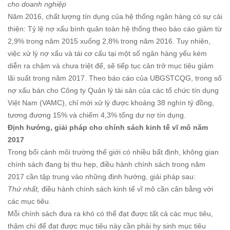
cho doanh nghiệp
Năm 2016, chất lượng tín dụng của hệ thống ngân hàng có sự cải
thiện: Tỷ lệ nợ xấu bình quân toàn hệ thống theo báo cáo giảm từ
2,9% trong năm 2015 xuống 2,8% trong năm 2016. Tuy nhiên,
việc xử lý nợ xấu và tái cơ cấu tại một số ngân hàng yếu kém
diễn ra chậm và chưa triệt để, sẽ tiếp tục cản trở mục tiêu giảm
lãi suất trong năm 2017. Theo báo cáo của UBGSTCQG, trong số
nợ xấu bán cho Công ty Quản lý tài sản của các tổ chức tín dụng
Việt Nam (VAMC), chỉ mới xử lý được khoảng 38 nghìn tỷ đồng,
tương đương 15% và chiếm 4,3% tổng dư nợ tín dụng.
Định hướng, giải pháp cho chính sách kinh tế vĩ mô năm
2017
Trong bối cảnh môi trường thế giới có nhiều bất định, không gian
chính sách đang bị thu hẹp, điều hành chính sách trong năm
2017 cần tập trung vào những định hướng, giải pháp sau:
Thứ nhất,
điều hành chính sách kinh tế vĩ mô cần cân bằng với
các mục tiêu.
Mỗi chính sách đưa ra khó có thể đạt được tất cả các mục tiêu,
thậm chí để đạt được mục tiêu này cần phải hy sinh mục tiêu