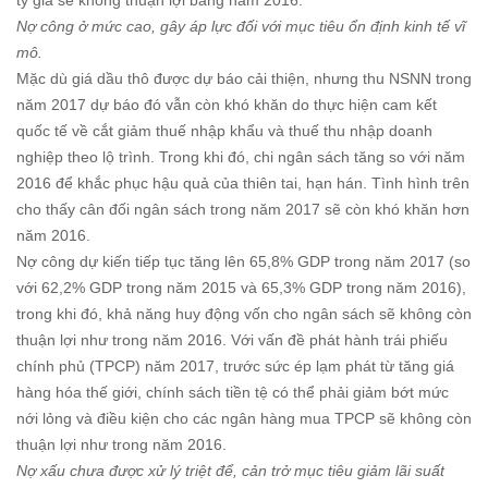
tỷ giá sẽ không thuận lợi bằng năm 2016.
Nợ công ở mức cao, gây áp lực đối với mục tiêu ổn định kinh tế vĩ
mô.
Mặc dù giá dầu thô được dự báo cải thiện, nhưng thu NSNN trong
năm 2017 dự báo đó vẫn còn khó khăn do thực hiện cam kết
quốc tế về cắt giảm thuế nhập khẩu và thuế thu nhập doanh
nghiệp theo lộ trình. Trong khi đó, chi ngân sách tăng so với năm
2016 để khắc phục hậu quả của thiên tai, hạn hán. Tình hình trên
cho thấy cân đối ngân sách trong năm 2017 sẽ còn khó khăn hơn
năm 2016.
Nợ công dự kiến tiếp tục tăng lên 65,8% GDP trong năm 2017 (so
với 62,2% GDP trong năm 2015 và 65,3% GDP trong năm 2016),
trong khi đó, khả năng huy động vốn cho ngân sách sẽ không còn
thuận lợi như trong năm 2016. Với vấn đề phát hành trái phiếu
chính phủ (TPCP) năm 2017, trước sức ép lạm phát từ tăng giá
hàng hóa thế giới, chính sách tiền tệ có thể phải giảm bớt mức
nới lỏng và điều kiện cho các ngân hàng mua TPCP sẽ không còn
thuận lợi như trong năm 2016.
Nợ xấu chưa được xử lý triệt để, cản trở mục tiêu giảm lãi suất