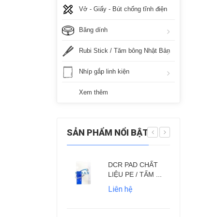
Vở - Giấy - Bút chống tĩnh điện
Băng dính
Rubi Stick / Tăm bông Nhật Bản
Nhíp gắp linh kiện
Xem thêm
SẢN PHẨM NỔI BẬT
DCR PAD CHẤT
K
LIỆU PE / TẤM ...
p
Liên hệ
L