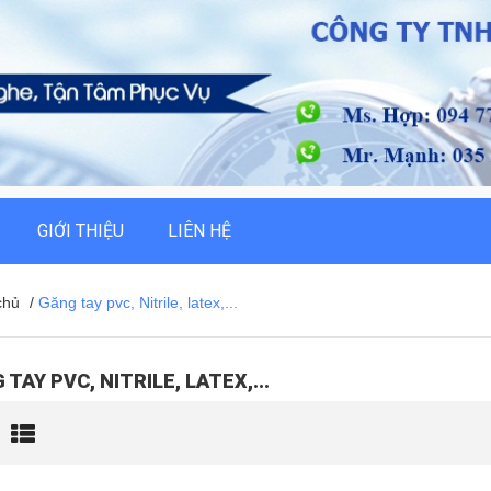
GIỚI THIỆU
LIÊN HỆ
chủ
/
Găng tay pvc, Nitrile, latex,...
TAY PVC, NITRILE, LATEX,...