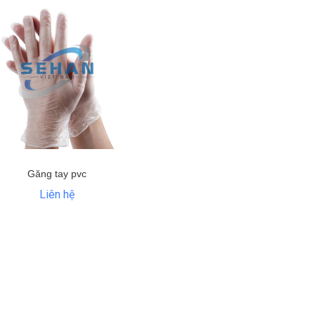
Găng tay pvc
Liên hệ
eo dính bụi / Keo
Que dính bụi/ Que
RUBY
hòng sạch
chấm bụi/...
nhập 
iên hệ
Liên hệ
Liên