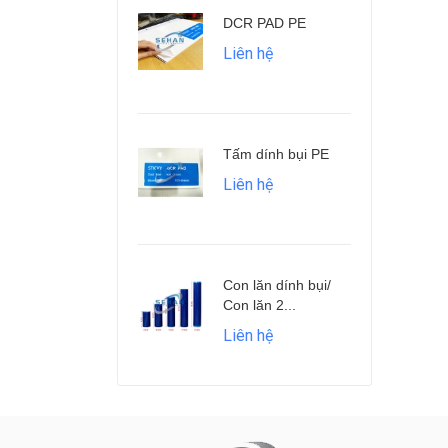
DCR PAD PE
Q
G
Liên hệ
L
Tấm dính bụi PE
Q
c
Liên hệ
L
Con lăn dính bụi/
Q
Con lăn 2...
L
Liên hệ