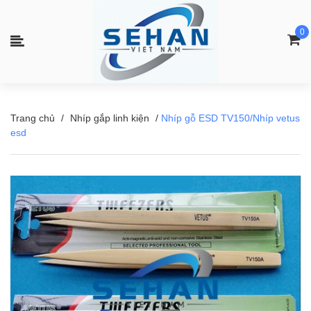
0
Trang chủ
/
Nhíp gắp linh kiện
/
Nhíp gỗ ESD TV150/Nhíp vetus
esd