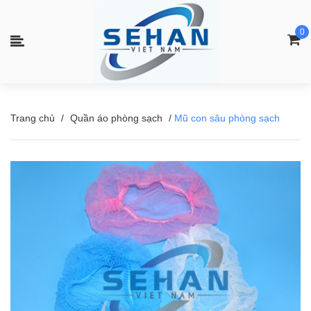
0
Trang chủ
/
Quần áo phòng sạch
/
Mũ con sâu phòng sạch